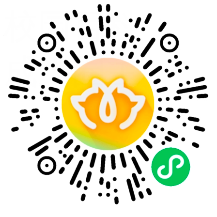
“狐友”是搜
找同学
找搭子
找同好
找同乡
发现世界
校园百科
台与圈主共同
认识新同学
兴趣同频，客
逛圈子找同好
寻根觅友，同
更多有趣的内
成为圈主
——圈子。在
关注学校新鲜
志趣相同，素
加入圈子和志
千里相隔心不
认识更多有趣
和内容，加入
匿名 吐槽、
终会相遇～
乡情～
发现更多精彩
深度互动交流
有 ～
评论哦～