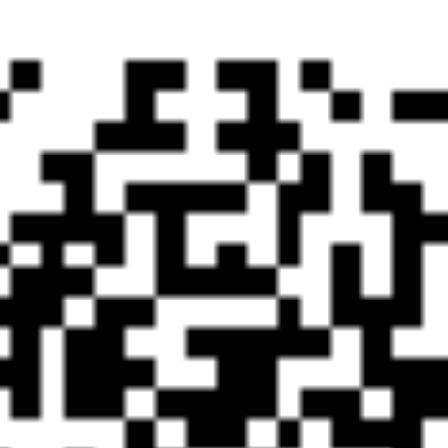
eedback@soh
1087533278