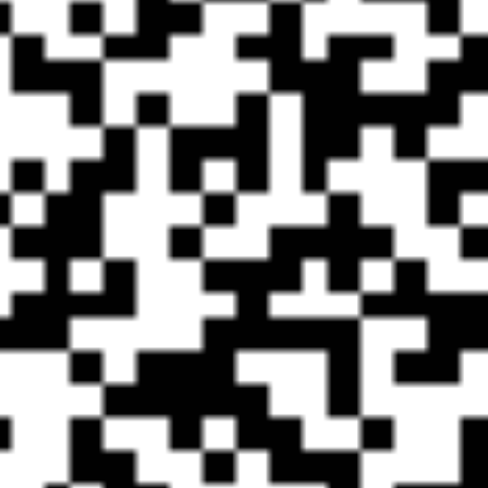
Copyright @
served 京ICP证0