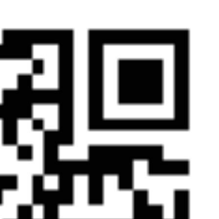
u-inc.com
25C