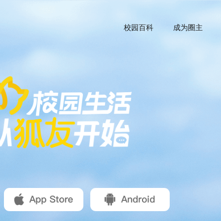
校园百科
成为圈主
世界